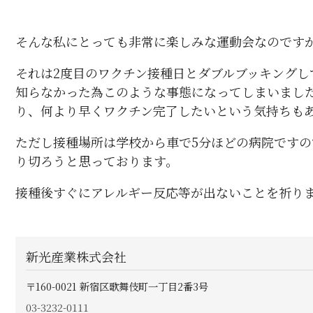
そんな私にとっても非常に楽しみな運動会なのです
それは
2
度目のワクチン接種日とダブルブッキングし
知らなかった為このような事態になってしまいまし
り、何より早くワクチン完了したいという気持ちも
ただし接種場所は学校から車で
5
分ほどの病院ですの
り切ろうと思っております。
接種後すぐにアレルギー反応等が出ないことを祈り
新光産業株式会社
〒160-0021
新宿区歌舞伎町一丁目2番3号
03-3232-0111