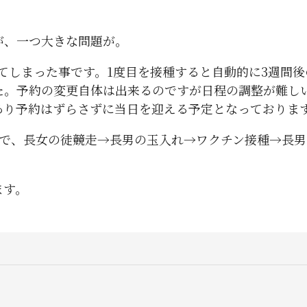
が、一つ大きな問題が。
てしまった事です。
1
度目を接種すると自動的に
3
週間後
た。予約の変更自体は出来るのですが日程の調整が難し
あり予約はずらさずに当日を迎える予定となっておりま
で、長女の徒競走→長男の玉入れ→ワクチン接種→長男
ます。