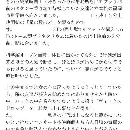
きのう終業時間１７時きっかりに事務所を出てプラリバ
前のタクシー乗り場で待機していた友達と六本松の福岡
市科学館へ向かいました。 １７時１５分上
映開始の「星の数ほど」を観るためで
す。 ３Fの売り場でチケットを購入し６
Fのドーム型プラネタリウムに着いたのは上映前の２分
前、間に合いました。
科学館オープン当時、休日に出かけても外まで行列が出
来るほどの人気で断念し、ほとぼりが冷めてから何時で
も行けると思っていたのに、ついつい忘れがちでやっと
昨日叶いました。
上映中まるで乙女の心に戻ったようにうっとりしていた
ら、隣の友達が咳込み始めたではありませんか！暗い
中、バックの中を音をたてないように探り「ヴィックス
ドロップ」を一粒差し出し事なきを得まし
た。 私達の年代以上になると静かにしな
いといけないコンサートや映画館もちろん日頃の電車の
中でも急に咳込んでなかなか止まらないことがあるの