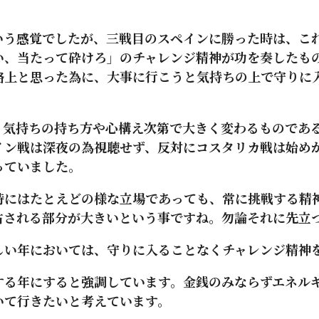
う感覚でしたが、三戦目のスペインに勝った時は、こ
い、当たって砕けろ」のチャレンジ精神が功を奏したも
格上と思った為に、大事に行こうと気持ちの上で守りに
気持ちの持ち方や心構え次第で大きく変わるものであ
イン戦は深夜の為視聴せず、反対にコスタリカ戦は始め
っていました。
にはたとえどの様な立場であっても、常に挑戦する精
右される部分が大きいという事ですね。勿論それに先立
い年においては、守りに入ることなくチャレンジ精神
る年にすると強調しています。金銭のみならずエネル
いて行きたいと考えています。