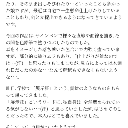
たり、そのまま出しそびれたり…といったことも多かっ
た娘ですが、最近は自宅で一生懸命仕上げたりしている
こともあり､何とか提出できるようになってきているよう
です。
今回の作品は､サインペンで様々な直線や曲線を描き､そ
の間を色鉛筆で塗りつぶしたものでした。
森をイメージした落ち着いた色合いで力強く塗っていま
すが、部分的に塗りムラもあり､「仕上がりが雑なので
は…(汗)」と思ったりもしましたが､見方によっては木漏
れ日だったのかな･･･なんて解釈もできなくもないよう
な･･･。
昨日､学校で「展示証」という､賞状のようなものをもら
って帰ってきました。
「展示証」というワードに､私自身は｢全然褒められてい
る気がしない･･･(汗)｣と思っていましたが､はじめてのこ
とだったので、本人はとても喜んでいました。
そして､少し自信がついたようです。