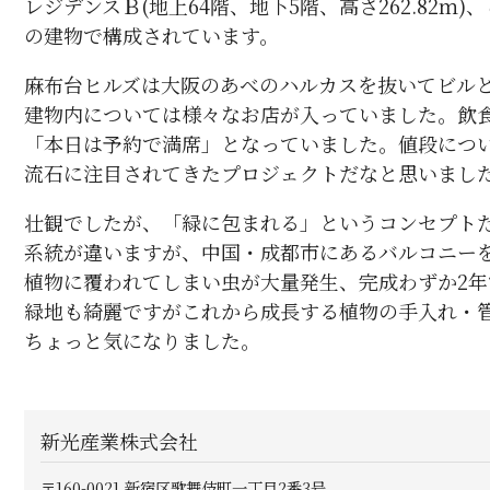
レジデンスＢ(地上64階、地下5階、高さ262.82
の建物で構成されています。
麻布台ヒルズは大阪のあべのハルカスを抜いてビル
建物内については様々なお店が入っていました。飲
「本日は予約で満席」となっていました。値段につ
流石に注目されてきたプロジェクトだなと思いまし
壮観でしたが、「緑に包まれる」というコンセプト
系統が違いますが、中国・成都市にあるバルコニー
植物に覆われてしまい虫が大量発生、完成わずか2
緑地も綺麗ですがこれから成長する植物の手入れ・
ちょっと気になりました。
新光産業株式会社
〒160-0021
新宿区歌舞伎町一丁目2番3号