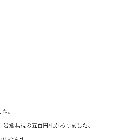
んね。
札、岩倉具視の五百円札がありました。
い出せます。