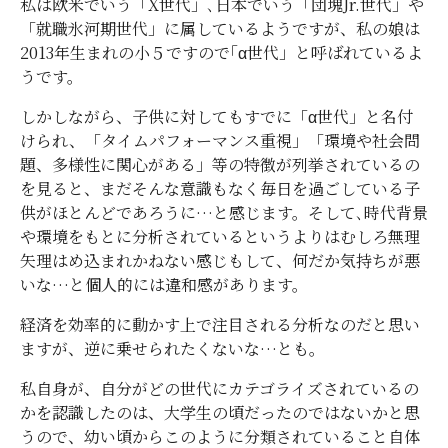
私は欧米でいう「X世代」､日本でいう「団塊Jr.世代」や
「就職氷河期世代」に属しているようですが、私の娘は
2013年生まれの小５ですので｢α世代」と呼ばれているよ
うです。
しかしながら、子供に対してもすでに「α世代」と名付
けられ、「タイムパフォーマンス重視」「環境や社会問
題、多様性に関心がある」等の特徴が列挙されているの
を見ると、まだそんな意識もなく毎日を過ごしている子
供がほとんどであろうに…と感じます。そして､時代背景
や環境をもとに分析されているというよりはむしろ無理
矢理はめ込まれかねない感じもして、何だか気持ちが悪
いな…と個人的には違和感があります。
経済を効率的に動かす上で注目される分析なのだと思い
ますが、逆に乗せられたくないな…とも。
私自身が、自分がどの世代にカテゴライズされているの
かを認識したのは、大学生の頃だったのではないかと思
うので、幼い頃からこのように分類されていること自体