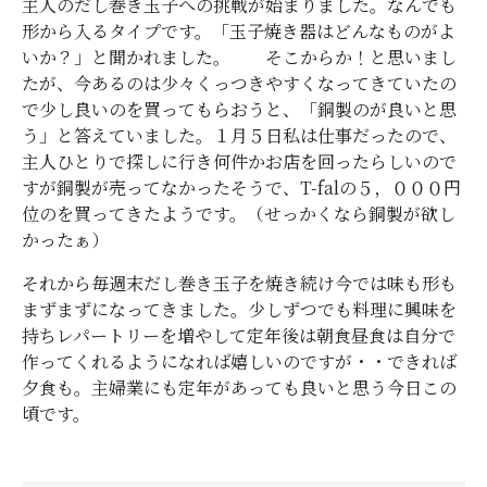
主人のだし巻き玉子への挑戦が始まりました。なんでも
形から入るタイプです。「玉子焼き器はどんなものがよ
いか？」と聞かれました。 そこからか！と思いまし
たが、今あるのは少々くっつきやすくなってきていたの
で少し良いのを買ってもらおうと、「銅製のが良いと思
う」と答えていました。１月５日私は仕事だったので、
主人ひとりで探しに行き何件かお店を回ったらしいので
すが銅製が売ってなかったそうで、T-falの５，０００円
位のを買ってきたようです。（せっかくなら銅製が欲し
かったぁ）
それから毎週末だし巻き玉子を焼き続け今では味も形も
まずまずになってきました。少しずつでも料理に興味を
持ちレパートリーを増やして定年後は朝食昼食は自分で
作ってくれるようになれば嬉しいのですが・・できれば
夕食も。主婦業にも定年があっても良いと思う今日この
頃です。