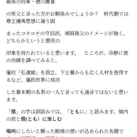
最後の将軍・徳川慶喜
の実父と言った方がお馴染みでしょうか？ 時代劇では
尊王攘夷思想に凝り固
まったコチコチの守旧派、頑固親父のイメージが強く、
どちらかというと悪役の
印象を持たれていると思います。 ところが、冷静に彼
の功績を調べてみると、
藩校「弘道館」を設立、下士層からも広く人材を登用す
るなど、藩政改革に成功
した幕末期の名君の一人と言っても過言ではないと思い
ます。
「偕」
の字は訓読みでは、
「とも
に」と読みます。領内
の民と
偕(とも）に楽しむ
場所
にしたいと願った殿様の想いが込められた名園で