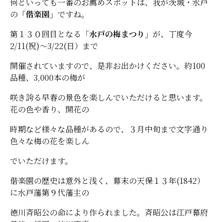
何といっても一番のお薦めスポットは、我が茨城・水戸
の
「偕楽園」
ですね。
第１３０回目となる
「水戸の梅まつり」
が、丁度今
2/11(祝)～3/22(日）まで
開催されていますので、是非お出かけください。約100
品種、3,000本の梅が
咲き誇る早春の景色を楽しんでいただけると思います。
花の色や香り、開花の
時期など様々な品種があるので、３月中旬まで文字通り
色々な梅の花を楽しん
でいただけます。
偕楽園の歴史は意外と浅く、幕末の天保１３年(1842）
に水戸藩第９代藩主の
徳川斉昭公の命により作られました。斉昭公は江戸幕府