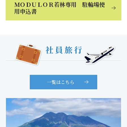
ＭＯＤＵＬＯＲ若林専用 駐輪場使
用申込書
一覧はこちら