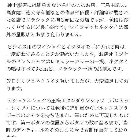
紳士服店には馴染まない名前のこのお店、三島由紀夫、
高倉健、徳大寺有恒などの作家や俳優・評論家に愛され
た名店でクラシックに拘る頑固なお店ですが、値段はび
っくりするほど良心的です。ワイシャツとネクタイは郊
外の量販店とあまり変わりません。
ビジネス用のワイシャツとネクタイを手に入れる時は、
一度訪ねてみることをお勧めいたします。お店オリジナ
ルのドレスシャツはレギュラーカラーの一択、ネクタイ
の幅はすべて
9
ｃｍと、クラシック一筋の品揃えです。
先日シャツとネクタイを買いましたが、大変満足してお
ります。
カジュアルシャツの王様ボタンダウンシャツ（ポロカラ
ーシャツ）については戦後に進駐軍からブルックスブラ
ザーズのシャツを持ち込まれ、軍のために再現したもの
です。第一ボタンの位置からボタンの数に至るまで、当
時のディティールをそのままに今でも制作販売しており