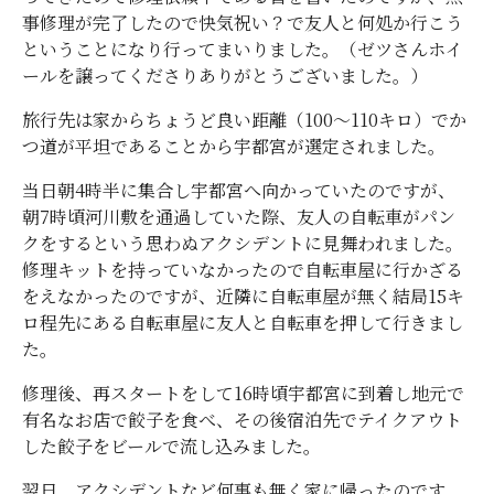
事修理が完了したので快気祝い？で友人と何処か行こう
ということになり行ってまいりました。（ゼツさんホイ
ールを譲ってくださりありがとうございました。）
旅行先は家からちょうど良い距離（100〜110キロ）でか
つ道が平坦であることから宇都宮が選定されました。
当日朝4時半に集合し宇都宮へ向かっていたのですが、
朝7時頃河川敷を通過していた際、友人の自転車がパン
クをするという思わぬアクシデントに見舞われました。
修理キットを持っていなかったので自転車屋に行かざる
をえなかったのですが、近隣に自転車屋が無く結局15キ
ロ程先にある自転車屋に友人と自転車を押して行きまし
た。
修理後、再スタートをして16時頃宇都宮に到着し地元で
有名なお店で餃子を食べ、その後宿泊先でテイクアウト
した餃子をビールで流し込みました。
翌日、アクシデントなど何事も無く家に帰ったのです