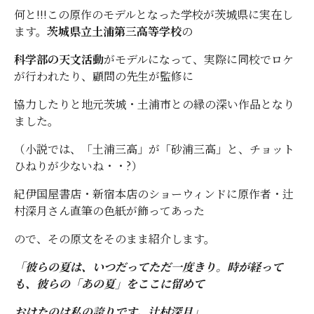
何と!!!この原作のモデルとなった学校が茨城県に実在し
ます。
茨城県立土浦第三高等学校
の
科学部の天文活動
がモデルになって、実際に同校でロケ
が行われたり、顧問の先生が監修に
協力したりと地元茨城・土浦市との縁の深い作品となり
ました。
（小説では、「土浦三高」が「砂浦三高」と、チョット
ひねりが少ないね・・?）
紀伊国屋書店・新宿本店のショーウィンドに原作者・辻
村深月さん直筆の色紙が飾ってあった
ので、その原文をそのまま紹介します。
「彼らの夏は、いつだってただ一度きり。時が経って
も、彼らの「あの夏」をここに留めて
おけたのは私の誇りです。辻村深月」