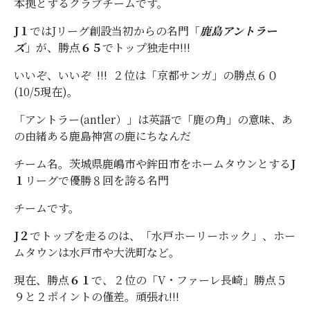
本拠とするクラブチームです。
J１
ではJリーグ創設当初からの名門「
鹿島アントラー
ズ
」が、勝点
６５
でトップ独走中!!!
いいぞ、いいぞ !!! ２位は「京都サンガ」の勝点６０
(10/5現在)。
「アントラー(antler）」は英語で「鹿の角」の意味、あ
の由緒ある鹿島神宮の鹿にちなんだ
チーム名。茨城県鹿嶋市や鉾田市をホームタウンとする
J
１
リーグで優勝８回を誇る名門
チームです。
J２
でトップを走るのは、「水戸ホーリーホック」、ホー
ムタウンは水戸市や大洗町など。
現在、勝点
６１
で、２位の「V・ファーレ長崎」勝点５
９と２ポイントの僅差。頑張れ!!!