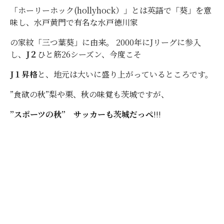
「ホーリーホック(hollyhock）」とは英語で「葵」を意
味し、水戸黄門で有名な水戸徳川家
の家紋「三つ葉葵」に由来。 2000年にJリーグに参入
し、
J２
ひと筋26シーズン、今度こそ
J１昇格
と、地元は大いに盛り上がっているところです。
”食欲の秋”梨
や
栗、秋の味覚も茨城ですが、
”スポーツの秋” サッカーも茨城だっぺ
!!!