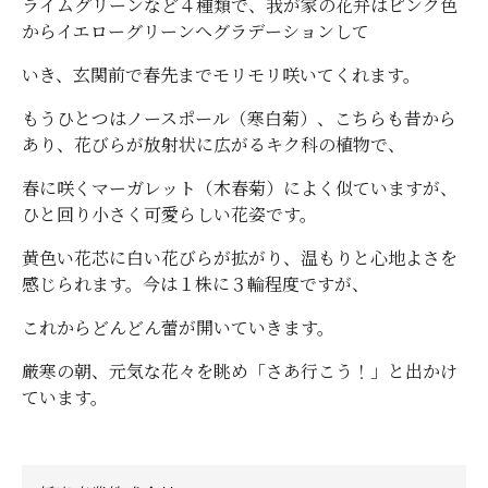
ライムグリーンなど４種類で、我が家の花弁はピンク色
からイエローグリーンへグラデーションして
いき、玄関前で春先までモリモリ咲いてくれます。
もうひとつはノースポール（寒白菊）、こちらも昔から
あり、花びらが放射状に広がるキク科の植物で、
春に咲くマーガレット（木春菊）によく似ていますが、
ひと回り小さく可愛らしい花姿です。
黄色い花芯に白い花びらが拡がり、温もりと心地よさを
感じられます。今は１株に３輪程度ですが、
これからどんどん蕾が開いていきます。
厳寒の朝、元気な花々を眺め「さあ行こう！」と出かけ
ています。